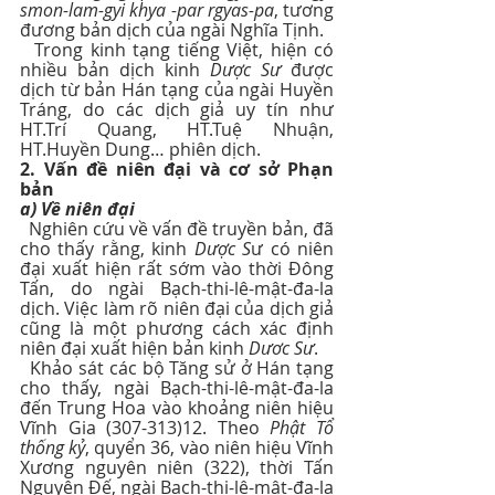
smon-lam-gyi khya -par rgyas-pa
, tương 
đương bản dịch của ngài Nghĩa Tịnh.
  Trong kinh tạng tiếng Việt, hiện có 
nhiều bản dịch kinh 
Dược Sư
 được 
dịch từ bản Hán tạng của ngài Huyền 
Tráng, do các dịch giả uy tín như  
HT.Trí Quang, HT.Tuệ Nhuận, 
HT.Huyền Dung… phiên dịch.
2. Vấn đề niên đại và cơ sở Phạn 
bản
a) Về niên đại
  Nghiên cứu về vấn đề truyền bản, đã 
cho thấy rằng, kinh 
Dược S
ư có niên 
đại xuất hiện rất sớm vào thời Đông 
Tấn, do ngài Bạch-thi-lê-mật-đa-la 
dịch. Việc làm rõ niên đại của dịch giả 
cũng là một phương cách xác định 
niên đại xuất hiện bản kinh 
Dươc Sư
.
  Khảo sát các bộ Tăng sử ở Hán tạng 
cho thấy, ngài Bạch-thi-lê-mật-đa-la 
đến Trung Hoa vào khoảng niên hiệu 
Vĩnh Gia (307-313)12. Theo 
Phật Tổ 
thống kỷ
, quyển 36, vào niên hiệu Vĩnh 
Xương nguyên niên (322), thời Tấn 
Nguyên Đế, ngài Bạch-thi-lê-mật-đa-la 