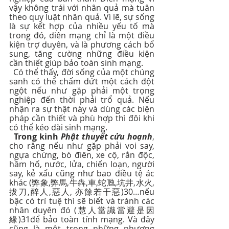
vậy không trái với nhân quả mà tuân 
theo quy luật nhân quả. Vì lẽ, sự sống 
là sự kết hợp của nhiều yếu tố mà 
trong đó, diên mạng chỉ là một điều 
kiện trợ duyên, và là phương cách bổ 
sung, tăng cường những điều kiện 
cần thiết giúp bảo toàn sinh mạng.
  Có thể thấy, đời sống của một chúng 
sanh có thể chấm dứt một cách đột 
ngột nếu như gặp phải một trọng 
nghiệp đến thời phải trổ quả. Nếu 
nhận ra sự thật này và dùng các biện 
pháp cần thiết và phù hợp thì đôi khi 
có thể kéo dài sinh mạng. 
Trong kinh
 Phật thuyết cửu hoạnh
, 
cho rằng nếu như gặp phải voi say, 
ngựa chứng, bò điên, xe cộ, rắn độc, 
hầm hố, nước, lửa, chiến loạn, người 
say, kẻ xấu cũng như bao điều tệ ác 
khác (弊象,弊馬,牛犇,車,蛇虺,坑井,水火,
拔刀,醉人,惡人, 亦餘若干惡)30…nếu 
bậc có trí tuệ thì sẽ biết và tránh các 
nhân duyên đó (慧人當識當避是因
緣)31để bảo toàn tính mạng. Và đây 
cũng là một trong những phương 