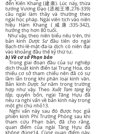
đến Kiến Khang (建康). Lúc này, thừa 
tướng Vương Đạo (丞相王導,276-339) 
cầu ngài làm thầy và thường theo 
ngài học pháp. Ngài viên tịch vào niên 
hiệu Hàm Khang (咸康:335-342), 
hưởng thọ hơn 80 tuổi.
  Như vậy, theo niên biểu nêu trên, thì 
bản kinh 
Dược Sư
 đầu tiên do ngài 
Bạch-thi-lê-mật-đa-la dịch có niên đại 
vào khoảng đầu thế kỷ thứ tư.
b) Về cơ sở Phạn bản
  Trong giai đoạn đầu của sự nghiệp 
dịch thuật kinh điển tại Trung Hoa, do 
thiếu cơ sở tham chiếu nên đã có sự 
lầm lẫn trong khi phân loại kinh văn. 
Bản kinh 
Dược Sư 
nằm trong trường 
hợp như vậy. Theo 
Xuất Tam tạng ký 
tập
, quyển bốn, ngài Tăng Hựu đã 
nêu ra nghi vấn về bản kinh này trong 
một ghi chú nhỏ13.
  Nghi vấn này sau đó được học giả 
phiên kinh Phí Trường Phòng sau khi 
tham cứu Phạn bản, đã cho rằng, 
quan điểm của ngài Tăng Hựu đã 
không đúng14. Cùng quan điểm này, 