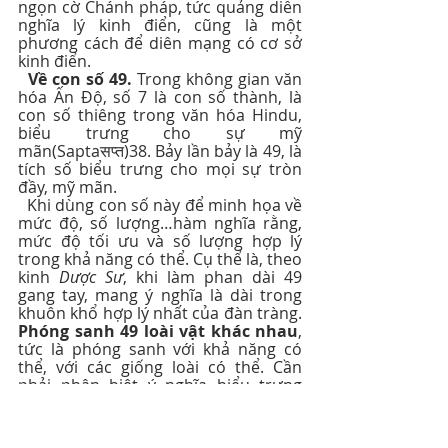
ngọn cờ Chánh pháp, tức quảng diễn 
nghĩa lý kinh điển, cũng là một 
phương cách để diên mạng có cơ sở 
kinh điển.
Về con số 49.
 Trong không gian văn 
hóa Ấn Độ, số 7 là con số thành, là 
con số thiêng trong văn hóa Hindu, 
biểu trưng cho sự mỹ 
mãn(Saptaसप्त)38. Bảy lần bảy là 49, là 
tích số biểu trưng cho mọi sự tròn 
đầy, mỹ mãn.
  Khi dùng con số này để minh họa về 
mức độ, số lượng…hàm nghĩa rằng, 
mức độ tối ưu và số lượng hợp lý 
trong khả năng có thể. Cụ thể là, theo 
kinh 
Dược Sư
, khi làm phan dài 49 
gang tay, mang ý nghĩa là dài trong 
khuôn khổ hợp lý nhất của đàn tràng. 
Phóng sanh 49 loài vật khác nhau
, 
tức là phóng sanh với khả năng có 
thể, với các giống loài có thể. Cần 
phải phân biệt ý nghĩa biểu trưng 
thông qua ẩn dụ, trong văn hóa cũng 
như trong kinh điển.
  Những phương cách diên mạng, 