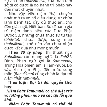
Sự an tịnh (
upasamāya
) của thân tâm 
sở dĩ có được là do hành trì pháp này 
đến mức chuyên nhất.
  Như vậy, việc niệm Phật chuyên 
nhất mở ra vô số diệu dụng, từ chữa 
lành bệnh tật, đầy đủ thức ăn…cho 
đến giác ngộ, Niết-bàn. Sở dĩ hành giả 
trì niệm danh hiệu của Đức Phật 
Dược Sư, nhưng chưa thực sự tu tập 
(
bhāvito
), chưa được sung mãn 
(
bahulīkato
), thế nên vẫn chưa nhận 
được kết quả như mong muốn.
Theo 
Vô tỷ pháp
, thì thuật ngữ 
Bahulīkata
 còn mang nghĩa là 
định21. 
Định, Phạn ngữ gọi là 
Sammādhi
, 
Trung Hoa phiên âm là Tam-muội. Do 
vậy, khi niệm Phật đến mức sung 
mãn (
Bahulīkata)
 cũng chính là đạt tới 
niệm Phật Tam-muội
. 
Theo luận 
Đại trí độ
, quyển thứ 
bảy
: 
Niệm Phật Tam-muội có thể diệt trừ 
vô lượng phiền não và các tội lỗi quá 
khứ… 
Niệm Phật Tam-muội có thể độ 