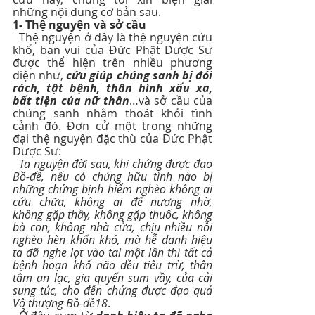
những nội dung cơ bản sau.
1- Thệ nguyện và sở cầu
  Thệ nguyện ở đây là thệ nguyện cứu 
khổ, ban vui của Đức Phật Dược Sư 
được thể hiện trên nhiều phương 
diện như, 
cứu giúp chúng sanh bị đói 
rách, tật bệnh, thân hình xấu xa, 
bất tiện của nữ thân
…và sở cầu của 
chúng sanh nhằm thoát khỏi tình 
cảnh đó. Đơn cử một trong những 
đại thệ nguyện đặc thù của Đức Phật 
Dược Sư:
Ta nguyện đời sau, khi chứng được đạo 
Bồ-đề, nếu có chúng hữu tình nào bị 
những chứng bịnh hiểm nghèo không ai 
cứu chữa, không ai để nương nhờ, 
không gặp thầy, không gặp thuốc, không 
bà con, không nhà cửa, chịu nhiều nỗi 
nghèo hèn khốn khó, mà hễ danh hiệu 
ta đã nghe lọt vào tai một lần thì tất cả 
bệnh hoạn khổ não đều tiêu trừ, thân 
tâm an lạc, gia quyến sum vầy, của cải 
sung túc, cho đến chứng được đạo quả 
Vô thượng Bồ-đề18
.