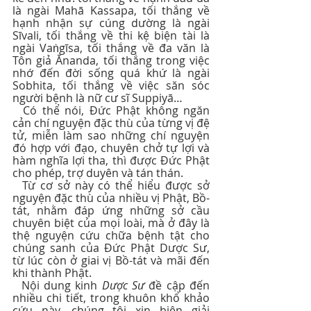
là ngài Mahā Kassapa, tối thắng về 
hạnh nhận sự cúng dường là ngài 
Sīvali, tối thắng về thi kệ biện tài là 
ngài Vaṅgīsa, tối thắng về đa văn là 
Tôn giả Ānanda, tối thắng trong việc 
nhớ đến đời sống quá khứ là ngài 
Sobhita, tối thắng về việc săn sóc 
người bệnh là nữ cư sĩ Suppiyā…
  Có thể nói, Đức Phật không ngăn 
cản chí nguyện đặc thù của từng vị đệ 
tử, miễn làm sao những chí nguyện 
đó hợp với đạo, chuyên chở tự lợi và 
hàm nghĩa lợi tha, thì được Đức Phật 
cho phép, trợ duyên và tán thán.
  Từ cơ sở này có thể hiểu được sở 
nguyện đặc thù của nhiều vị Phật, Bồ-
tát, nhằm đáp ứng những sở cầu 
chuyên biệt của mọi loài, mà ở đây là 
thệ nguyện cứu chữa bệnh tật cho 
chúng sanh của Đức Phật Dược Sư, 
từ lúc còn ở giai vị Bồ-tát và mãi đến 
khi thành Phật.
  Nội dung kinh
 Dược Sư
 đề cập đến 
nhiều chi tiết, trong khuôn khổ khảo 
cứu này, chúng tôi xin biện giải 