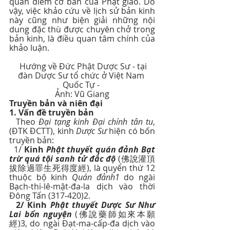
quan điểm cơ bản của Phật giáo. Do 
vậy, việc khảo cứu về lịch sử bản kinh 
này cũng như biện giải những nội 
dung đặc thù được chuyên chở trong 
bản kinh, là điều quan tâm chính của 
khảo luận.
  Hướng về Đức Phật Dược Sư - tại 
đàn Dược Sư tổ chức ở Việt Nam 
Quốc Tự - 
Ảnh: Vũ Giang
Truyền bản và niên đại
1. Vấn đề truyền bản
  Theo 
Đại tạng kinh Đại chính tân tu
, 
(ĐTK ĐCTT), kinh 
Dược Sư
 hiện có bốn 
truyền bản:
  1/ 
Kinh 
Phật thuyết quán đảnh Bạt 
trừ quá tội sanh tử đắc độ
 (佛說灌頂
拔除過罪生死得度經), là quyển thứ 12 
thuộc bộ kinh 
Quán đảnh1
 do ngài 
Bạch-thi-lê-mật-đa-la dịch vào thời 
Đông Tấn (317-420)2.
2/ Kinh 
Phật thuyết Dược Sư Như 
Lai bổn nguyện
 (佛說藥師如來本願
經)3, do ngài Đạt-ma-cấp-đa dịch vào 