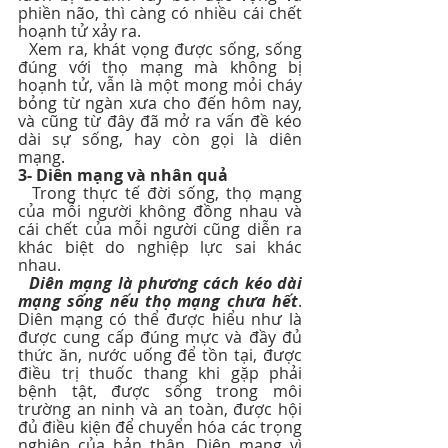
phiền não, thì càng có nhiều cái chết 
hoạnh tử xảy ra.
  Xem ra, khát vọng được sống, sống 
đúng với thọ mạng mà không bị 
hoạnh tử, vẫn là một mong mỏi cháy 
bỏng từ ngàn xưa cho đến hôm nay, 
và cũng từ đây đã mở ra vấn đề kéo 
dài sự sống, hay còn gọi là diên 
mạng.
3- Diên mạng và nhân quả
  Trong thực tế đời sống, thọ mạng 
của mỗi người không đồng nhau và 
cái chết của mỗi người cũng diễn ra 
khác biệt do nghiệp lực sai khác 
nhau.
Diên mạng là phương cách kéo dài 
mạng sống nếu thọ mạng chưa hết
. 
Diên mạng có thể được hiểu như là 
được cung cấp đúng mực và đầy đủ 
thức ăn, nước uống để tồn tại, được 
điều trị thuốc thang khi gặp phải 
bệnh tật, được sống trong môi 
trường an ninh và an toàn, được hội 
đủ điều kiện để chuyển hóa các trọng 
nghiệp của bản thân. Diên mạng vì 