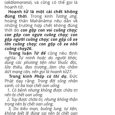
(
akālamaraṇa
), và cũng có thể gọi là 
hoạnh tử.
Hoạnh tử là một cái chết không 
đúng thời
. Trong kinh 
Tương ưng
, 
hoàng thân Mahānāma nêu dẫn về 
những trường hợp chết không đúng 
thời do 
con gặp con voi cuồng chạy; 
con gặp con ngựa cuồng chạy; con 
gặp người cuồng chạy; con gặp cỗ xe 
lớn cuồng chạy; con gặp cỗ xe nhỏ 
cuồng chạy26
.
Trong luận 
Tứ đế
 cũng nêu định 
nghĩa: 
Tự mình hoặc do người khác, 
dùng các phương tiện như thuốc độc, 
lửa thiêu, đao trượng…làm cho chấm 
dứt mạng căn, nên gọi là hoạnh tử27.
Trong kinh 
Pháp cú thí dụ
, Đức 
Phật dạy rằng: 
Trong đời sống nhân 
sanh, có ba loại chết oan uổng. 
1, Có bệnh nhưng không được chữa trị 
nên bị chết oan uổng. 
2, Tuy được chữa trị, nhưng không thận 
trọng nên bị chết oan uổng. 
3, Do kiêu mạn, buông lung, tự tiện, 
không biết lẽ đúng sai nên bị chết oan 