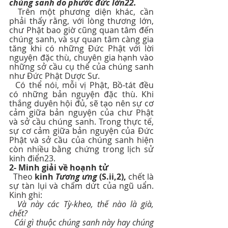
chúng sanh do phước đức lớn22.
  Trên một phương diện khác, cần 
phải thấy rằng, với lòng thương lớn, 
chư Phật bao giờ cũng quan tâm đến 
chúng sanh, và sự quan tâm càng gia 
tăng khi có những Đức Phật với lời 
nguyện đặc thù, chuyên gia hạnh vào 
những sở cầu cụ thể của chúng sanh 
như Đức Phật Dược Sư.
  Có thể nói, mỗi vị Phật, Bồ-tát đều 
có những bản nguyện đặc thù. Khi 
thắng duyên hội đủ, sẽ tạo nên sự cơ 
cảm giữa bản nguyện của chư Phật 
và sở cầu chúng sanh. Trong thực tế, 
sự cơ cảm giữa bản nguyện của Đức 
Phật và sở cầu của chúng sanh hiện 
còn nhiều bằng chứng trong lịch sử 
kinh điển23.
2- Minh giải về hoạnh tử
  Theo 
kinh 
Tương ưng
 (S.ii,2),
 chết là 
sự tàn lụi và chấm dứt của ngũ uẩn. 
Kinh ghi:
Và này các Tỳ-kheo, thế nào là già, 
chết? 
Cái gì thuộc chúng sanh này hay chúng 