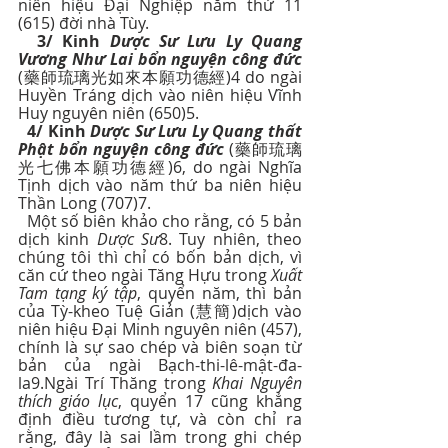
niên hiệu Đại Nghiệp năm thứ 11 
(615) đời nhà Tùy.
3/ Kinh 
Dược Sư Lưu Ly Quang 
Vương Như Lai bổn nguyện công đức
(藥師琉璃光如來本願功德經)4 do ngài 
Huyền Tráng dịch vào niên hiệu Vĩnh 
Huy nguyên niên (650)5.
4/ Kinh 
Dược Sư Lưu Ly Quang thất 
Phật bổn nguyện công đức
 (藥師琉璃
光七佛本願功德經)6, do ngài Nghĩa 
Tịnh dịch vào năm thứ ba niên hiệu 
Thần Long (707)7.
  Một số biên khảo cho rằng, có 5 bản 
dịch kinh 
Dược Sư
8. Tuy nhiên, theo 
chúng tôi thì chỉ có bốn bản dịch, vì 
căn cứ theo ngài Tăng Hựu trong 
Xuất 
Tam tạng ký tập
, quyển năm, thì bản 
của Tỳ-kheo Tuệ Giản (慧簡)dịch vào 
niên hiệu Đại Minh nguyên niên (457), 
chính là sự sao chép và biên soạn từ 
bản của ngài Bạch-thi-lê-mật-đa-
la9.Ngài Trí Thăng trong 
Khai Nguyên 
thích giáo lục
, quyển 17 cũng khẳng 
định điều tương tự, và còn chỉ ra 
rằng, đây là sai lầm trong ghi chép 