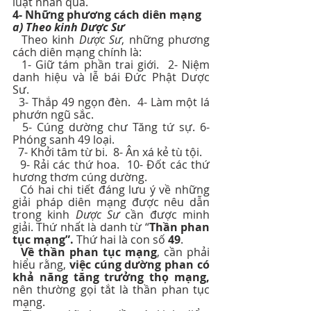
luật nhân quả.
4- Những phương cách diên mạng
a) Theo kinh Dược Sư
  Theo kinh 
Dược Sư
, những phương 
cách diên mạng chính là:
  1- Giữ tám phần trai giới.  2- Niệm 
danh hiệu và lễ bái Đức Phật Dược 
Sư.
  3- Thắp 49 ngọn đèn.  4- Làm một lá 
phướn ngũ sắc.
  5- Cúng dường chư Tăng tứ sự. 6- 
Phóng sanh 49 loại.
  7- Khởi tâm từ bi.  8- Ân xá kẻ tù tội.
  9- Rải các thứ hoa.  10- Đốt các thứ 
hương thơm cúng dường.
  Có hai chi tiết đáng lưu ý về những 
giải pháp diên mạng được nêu dẫn 
trong kinh 
Dược Sư
 cần được minh 
giải. Thứ nhất là danh từ “
Thần phan 
tục mạng”.
 Thứ hai là con số 
49
.
Về thần phan tục mạng
, cần phải 
hiểu rằng, 
việc cúng dường phan có 
khả năng tăng trưởng thọ mạng, 
nên thường gọi tắt là thần phan tục 
mạng.