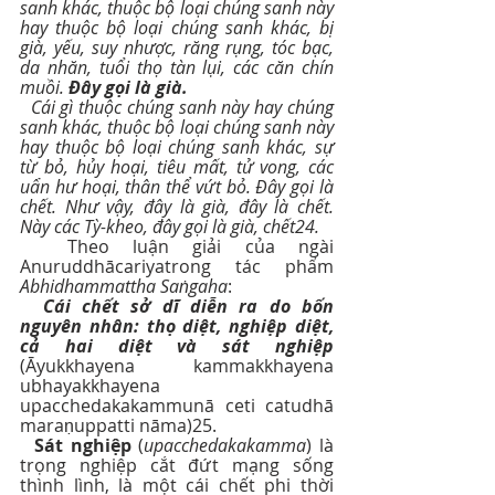
sanh khác, thuộc bộ loại chúng sanh này 
hay thuộc bộ loại chúng sanh khác, bị 
già, yếu, suy nhược, răng rụng, tóc bạc, 
da nhăn, tuổi thọ tàn lụi, các căn chín 
muồi. 
Ðây gọi là già.
Cái gì thuộc chúng sanh này hay chúng 
sanh khác, thuộc bộ loại chúng sanh này 
hay thuộc bộ loại chúng sanh khác, sự 
từ bỏ, hủy hoại, tiêu mất, tử vong, các 
uẩn hư hoại, thân thể vứt bỏ. Ðây gọi là 
chết. Như vậy, đây là già, đây là chết. 
Này các Tỳ-kheo, đây gọi là già, chết24.
  Theo luận giải của ngài 
Anuruddhācariyatrong tác phẩm 
Abhidhammattha Saṅgaha
: 
Cái chết sở dĩ diễn ra do bốn 
nguyên nhân: thọ diệt, nghiệp diệt, 
cả hai diệt và sát nghiệp
(Āyukkhayena kammakkhayena 
ubhayakkhayena 
upacchedakakammunā ceti catudhā 
maraṇuppatti nāma)25. 
Sát nghiệp
 (
upacchedakakamma
) là 
trọng nghiệp cắt đứt mạng sống 
thình lình, là một cái chết phi thời 