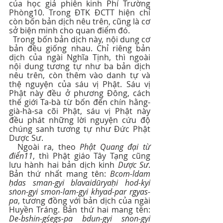
của học giả phiên kinh Phí Trường 
Phòng10. Trong ĐTK ĐCTT hiện chỉ 
còn bốn bản dịch nêu trên, cũng là cơ 
sở biện minh cho quan điểm đó.
  Trong bốn bản dịch này, nội dung cơ 
bản đều giống nhau. Chỉ riêng bản 
dịch của ngài Nghĩa Tịnh, thì ngoài 
nội dung tương tự như ba bản dịch 
nêu trên, còn thêm vào danh tự và 
thệ nguyện của sáu vị Phật. Sáu vị 
Phật này đều ở phương Đông, cách 
thế giới Ta-bà từ bốn đến chín hằng-
già-hà-sa cõi Phật, sáu vị Phật này 
đều phát những lời nguyện cứu độ 
chúng sanh tương tự như Đức Phật 
Dược Sư.
  Ngoài ra, theo 
Phật Quang đại từ 
điển11
, thì Phật giáo Tây Tạng cũng 
lưu hành hai bản dịch kinh 
Dược Sư
. 
Bản thứ nhất mang tên: 
Bcom-ldam 
ḥdas sman-gyi blavaidūryaḥi hod-kyi 
sṅon-gyi smon-lam-gyi khyad-par rgyas-
pa
, tương đồng với bản dịch của ngài 
Huyền Tráng. Bản thứ hai mang tên: 
De-bshin-gśegs-pa bdun-gyi sṅon-gyi 