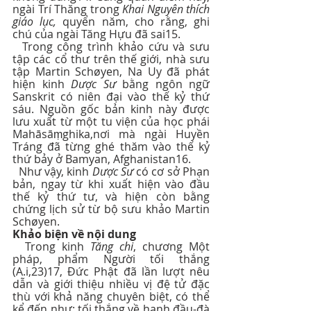
ngài Trí Thăng trong 
Khai Nguyên thích 
giáo lục, 
quyển năm, cho rằng, ghi 
chú của ngài Tăng Hựu đã sai15.
  Trong công trình khảo cứu và sưu 
tập các cổ thư trên thế giới, nhà sưu 
tập Martin Schøyen, Na Uy đã phát 
hiện kinh 
Dược Sư
 bằng ngôn ngữ 
Sanskrit có niên đại vào thế kỷ thứ 
sáu. Nguồn gốc bản kinh này được 
lưu xuất từ một tu viện của học phái 
Mahāsāṃghika,nơi mà ngài Huyền 
Tráng đã từng ghé thăm vào thế kỷ 
thứ bảy ở Bamyan, Afghanistan16.
  Như vậy, kinh 
Dược Sư
 có cơ sở Phạn 
bản, ngay từ khi xuất hiện vào đầu 
thế kỷ thứ tư, và hiện còn bằng 
chứng lịch sử từ bộ sưu khảo Martin 
Schøyen.
Khảo biện về nội dung
  Trong kinh 
Tăng chi
, chương Một 
pháp, phẩm Người tối thắng 
(A.i,23)17, Đức Phật đã lần lượt nêu 
dẫn và giới thiệu nhiều vị đệ tử đặc 
thù với khả năng chuyên biệt, có thể 
kể đến như: tối thắng về hạnh đầu-đà 