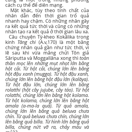
cách cụ thể để diên mạng.
  Mặt khác, tùy theo tính chất của 
nhân dẫn đến thời gian trổ quả 
nhanh hay chậm. Có những nhân gây 
ra kết quả tức thời và cũng có những 
nhân tạo ra kết quả ở thời gian lâu xa.
  Câu chuyện Tỳ-kheo Kokālika trong 
kinh 
Tăng chi
 (A.v,170) là một bằng 
chứng nhân quả gần như tức thời, vì 
lẽ sau khi vừa mắng chửi Tôn giả 
Sāriputta và Moggallāna xong thì 
toàn 
thân mọc lên những mụt nhọt lớn bằng 
hột cải. Từ hột cải, chúng lớn lên bằng 
hột đậu xanh (mugga). Từ hột đậu xanh, 
chúng lớn lên bằng hột đậu lớn (kalāya). 
Từ hột đậu lớn, chúng lớn lên bằng 
rolatthi (hột cây jujube, cây táo). Từ hột 
rolatthi, chúng lớn lên bằng hột kolama. 
Từ hột kolama, chúng lớn lên bằng hột 
amala (a-ma-la quả). Từ quả amala, 
chúng lớn lên bằng quả beluva chưa 
chín. Từ quả beluva chưa chín, chúng lớn 
lên bằng quả billa. Từ hình lớn bằng quả 
billa, chúng nứt vỡ ra, chảy máu và 