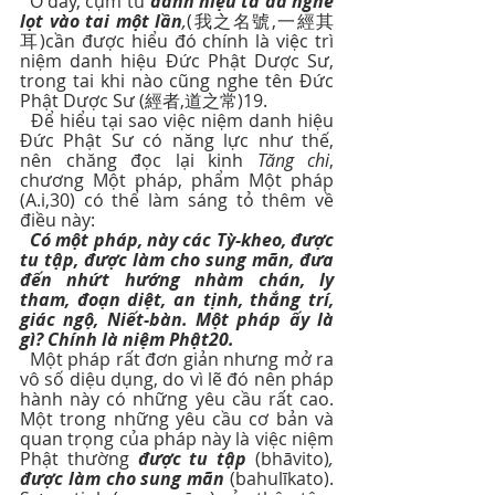
  Ở đây, cụm từ 
danh hiệu ta đã nghe 
lọt vào tai một lần
,
(我之名號,一經其
耳)cần được hiểu đó chính là việc trì 
niệm danh hiệu Đức Phật Dược Sư, 
trong tai khi nào cũng nghe tên Đức 
Phật Dược Sư (經者,道之常)19.
  Để hiểu tại sao việc niệm danh hiệu 
Đức Phật Sư có năng lực như thế, 
nên chăng đọc lại kinh 
Tăng chi
, 
chương Một pháp, phẩm Một pháp 
(A.i,30) có thể làm sáng tỏ thêm về 
điều này:
Có một pháp, này các Tỳ-kheo, được 
tu tập, được làm cho sung mãn, đưa 
đến nhứt hướng nhàm chán, ly 
tham, đoạn diệt, an tịnh, thắng trí, 
giác ngộ, Niết-bàn. Một pháp ấy là 
gì? Chính là niệm Phật20. 
  Một pháp rất đơn giản nhưng mở ra 
vô số diệu dụng, do vì lẽ đó nên pháp 
hành này có những yêu cầu rất cao. 
Một trong những yêu cầu cơ bản và 
quan trọng của pháp này là việc niệm 
Phật thường 
được tu tập
 (bhāvito)
, 
được làm cho sung mãn
 (bahulīkato). 