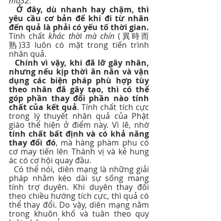
mủ32
.
Ở đây, dù nhanh hay chậm, thì 
yêu cầu cơ bản để khi đi từ nhân 
đến quả là phải có yếu tố thời gian.
Tính chất 
khác thời mà chín
 (異時而
熟)33 luôn có mặt trong tiến trình 
nhân quả.
Chính vì vậy, khi đã lỡ gây nhân, 
nhưng nếu kịp thời ăn năn và vận 
dụng các biện pháp phù hợp tùy 
theo nhân đã gây tạo, thì có thể 
góp phần thay đổi phần nào tính 
chất của kết quả
. Tính chất tích cực 
trong lý thuyết nhân quả của Phật 
giáo thể hiện ở điểm này. Vì lẽ, nhờ 
tính chất bất định và có khả năng 
thay đổi đó
, mà hàng phàm phu có 
cơ may tiến lên Thánh vị và kẻ hung 
ác có cơ hội quay đầu.
  Có thể nói, diên mạng là những giải 
pháp nhằm kéo dài sự sống mang 
tính trợ duyên. Khi duyên thay đổi 
theo chiều hướng tích cực, thì quả có 
thể thay đổi. Do vậy, diên mạng nằm 
trong khuôn khổ và tuân theo quy 