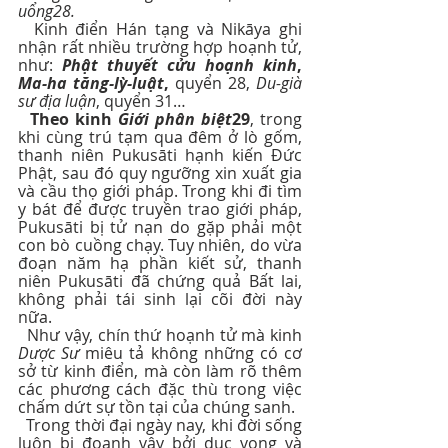
uổng28.
  Kinh điển Hán tạng và Nikāya ghi 
nhận rất nhiều trường hợp hoạnh tử, 
như: 
Phật thuyết cửu hoạnh kinh
, 
Ma-ha tăng-lỳ-luật
,
 quyển 28, 
Du-già 
sư địa luận
, quyển 31…
Theo kinh 
Giới phân biệt
29
, trong 
khi cùng trú tạm qua đêm ở lò gốm, 
thanh niên Pukusāti hạnh kiến Đức 
Phật, sau đó quy ngưỡng xin xuất gia 
và cầu thọ giới pháp. Trong khi đi tìm 
y bát để được truyền trao giới pháp, 
Pukusāti bị tử nạn do gặp phải một 
con bò cuồng chạy. Tuy nhiên, do vừa 
đoạn năm hạ phần kiết sử, thanh 
niên Pukusāti đã chứng quả Bất lai, 
không phải tái sinh lại cõi đời này 
nữa.
  Như vậy, chín thứ hoạnh tử mà kinh 
Dược Sư
 miêu tả không những có cơ 
sở từ kinh điển, mà còn làm rõ thêm 
các phương cách đặc thù trong việc 
chấm dứt sự tồn tại của chúng sanh.
  Trong thời đại ngày nay, khi đời sống 
luôn bị đoanh vây bởi dục vọng và 