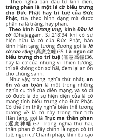
  Theo nghĩa ban đầu từ kinh điển, 
tràng phan là một lá cờ biểu trưng 
cho Đức Phật hay trí tuệ của Đức 
Phật
, tùy theo hình dạng mà được 
phân ra là tràng, hay phan.
Theo kinh 
Tương ưng
, kinh 
Đầu lá 
cờ
 (Dhajaggam, S.i,218)34 khi có sự 
hiện hữu lá cờ của Đức Phật, bản 
kinh Hán tạng tương đương gọi là 
lá 
cờ cao rộng
 (高廣之幢)35. 
Là ngọn cờ 
biểu trưng cho trí tuệ
 (智慧高幢)36,  
hay lá cờ của những vị Thiên tướng, 
thì sẽ không còn sợ hãi, đem lại an ổn 
cho chúng sanh.
  Như vậy, trong nghĩa thứ nhất, 
an 
ổn và an toàn
 là một trong những 
nghĩa cụ thể của diên mạng, và sở dĩ 
có được là do sự hiện diện của lá cờ 
mang tính biểu trưng cho Đức Phật. 
Có thể tìm thấy nghĩa biến thể tương 
đương về lá cờ này trong thư tịch 
Hán tạng, gọi là 
Trục ma thần phan
(逐魔神幡)37. Trong nghĩa thứ hai, 
thần phan ở đây chính là ngọn cờ trí 
tuệ, ngọn cờ Chánh pháp, khi nêu cao 