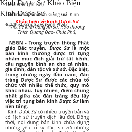
Kinh Dược Sư Khảo Biện
Newsletter (Tin Tức)
Kinh Dược Sư
Dhamma Explanation-Giảng Giải Kinh
Khảo biện về kinh Dược Sư
Buddhist Scriptures (Kinh Phật)
(Viết để kính dâng Ân sư, Hòa thượng 
Thích Quang Đạo- Chúc Phú)
NSGN - Trong truyền thống Phật 
giáo Bắc truyền, 
Dược Sư
 là một 
bản kinh thường được trì tụng 
nhằm mục đích giải trừ tật bệnh, 
cầu nguyện bình an cho cá nhân, 
gia đình, dân tộc và xứ sở. Đặc biệt, 
trong những ngày đầu năm, đàn 
tràng Dược Sư được các chùa tổ 
chức với nhiều thể thức, quy mô 
khác nhau. Tuy nhiên, điểm chung 
nhất giữa các đàn tràng đều lấy 
việc trì tụng bản kinh 
Dược Sư
 làm 
nền tảng. 
  Kinh 
Dược Sư
 có nhiều truyền bản và 
có 1ịch sử truyền dịch lâu đời. Đồng 
thời, nội dung bản kinh chứa đựng 
những yếu tố kỳ đặc, so với những 