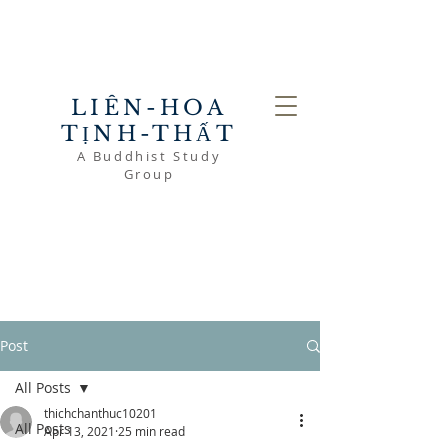
LIÊN-HOA
TỊNH-THẤT
A Buddhist Study
Group
Post
All Posts
thichchanthuc10201
All Posts
Apr 13, 2021
25 min read