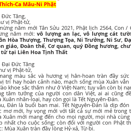
hích-Ca Mâu-Ni Phật
i Đức Tăng,
hư vị Phật-tử,
ừng năm mới: 
vô lượng an lạc, vô lượng cát tườ
ôn Hòa Thượng, Thượng Tọa, Ni Trưởng, Ni Sư, Đại
ôn giáo, Đoàn thể, Cơ quan, quý Đồng hương, chư
 tử tại Liên Hoa Tịnh Thất
n Đại Đức Tăng
chư vị Phật-tử,
 vị trí hay hoàn cảnh nào, mạch sống mùa Xuân vẫn 
ào khoe sắc thắm như ở Việt-Nam; tuy vẫn còn bị nạn
g tâm tưởng của người con dân Việt, ai ai cũng đề
Xuân nhân-loại, hay còn gọi là Tết Nguyên-Đán. 
 mơ mới, hy vọng mới với tất cả sự mới mẻ trong t
ùa Xuân mới mang đến cho mọi người, mọi nhà cùng 
p nhất cho cuộc sống; còn đối với người con Phật th
c: Mùa Xuân tràn đầy lòng Hỷ-xả, Từ-bi.