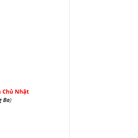
à Chủ Nhật 
g Ba
)