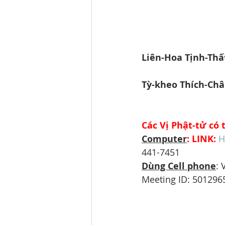
Liên-Hoa Tịnh-Thấ
Tỳ-kheo Thích-Châ
Các Vị Phật-tử c
Computer
: LINK:
H
441-7451
Dùng Cell phone
:
Meeting ID: 5012965