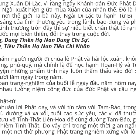
 Ngài xuất hiện giữa mùa Xuân của nhân thế. Đó là h
 nơi thế giới Ta-bà này. Ngài Di-Lặc tu hạnh Từ-Bi
 sáng của tình thương yêu trong lành, bao-dung và p
tình thương tròn đầy thì sự hiểu biết chân thật tỏ rạn
rước mọi biến thiên, đổi thay trong cuộc đời.
, Dung Thiên Hạ Nan Dung Chi Sự.
, Tiếu Thiên Hạ Nan Tiếu Chi Nhân
ang, phú-quý, mà chính là để học hạnh Hoan-Hỷ và Từ
guyện những phẩm tính này luôn thẩm thấu vào đời 
ươi lăm ngày trong năm.
g nhau tưởng niệm công đức của đức Phật và cầu n
Phật-tử
dù đường xá xa xôi, tuổi cao sức yếu, các vị đã thư
 tựu về Tịnh-Thất Liên-Hoa để cúng dường Tam-Bảo, g
ghiêm Tịnh-Thất. Do vậy chỉ trong một thời gian ngắ
 một nơi thờ phượng Phật trang-nghiêm xứng với lòn