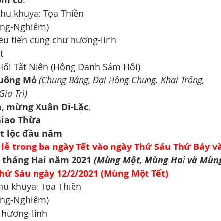
ồm có
:
phu khuya: Tọa Thiền   
ăng-Nghiêm)
siêu tiến cúng chư hương-linh
t
m Hối Tất Niên (Hồng Danh Sám Hối) 
uông Mỏ 
(Chung Bảng, Đại Hồng Chung. Khai Trống, 
ia Trì) 
a
, 
mừng Xuân Di-Lặc
, 
Giao Thừa
át lộc đầu năm 
 lễ trong ba ngày Tết vào ngày Thứ Sáu Thứ Bảy v
4 tháng Hai năm 2021 
(Mùng Một, Mùng Hai và Mùn
hứ Sáu ngày 12/2/2021 (Mùng Một Tết)
hu khuya: Tọa Thiền   
ăng-Nghiêm)
 hương-linh