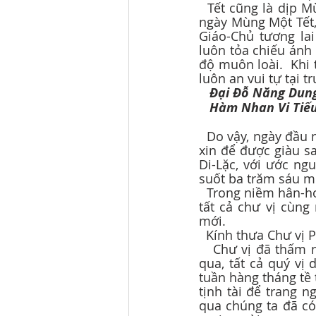
  Tết cũng là dịp Mừng Xuân Di-Lặc, vì rằng ngày Khánh-đản Đức Phật Di-Lặc đúng vào 
ngày Mùng Một Tết,
Giáo-Chủ tương lai
luôn tỏa chiếu ánh
độ muôn loài.  Khi 
luôn an vui tự tại t
Đại Đỗ Năng Dung
Hàm Nhan Vi Tiếu
  Do vậy, ngày đầu năm người người đi chùa lễ Phật và hái lộc xuân, không phải chỉ cầu 
xin để được giàu s
Di-Lặc, với ước n
suốt ba trăm sáu m
  Trong niềm hân-hoan trang-nghiêm của buổi lễ ngày đầu năm hôm nay, Chân Thức và 
tất cả chư vị cùn
mới.
  Kính thưa Chư vị 
   Chư vị đã thấm nhuần lời Phật dạy, và với tín tâm với Tam-Bảo, trong bốn năm vừa 
qua, tất cả quý vị 
tuần hàng tháng tề
tịnh tài để trang n
qua chúng ta đã có