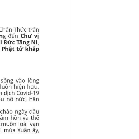
n
g đến 
Chư vị 
 Đức Tăng Ni, 
 Phật tử khắp 
luôn hiện hữu. 
 dịch Covid-19 
u nô nức, hân 
âm hồn và thế 
muôn loài vạn 
ì mùa Xuân ấy, 