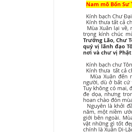
Nam mô Bổn Sư T
  Kính bạch Chư Đạ
  Kính thưa tất cả c
  Mùa Xuân lại về, mừng năm mới Tân Sửu 2021, Phật lịch 2564, Con / Chân-Thức trân 
trọng kính chúc m
Trưởng Lão, Chư T
quý vị lãnh đạo T
nơi và chư vị Phật
  Kính bạch chư Tô
  Kính thưa  tất cả 
   Mùa Xuân đến mang màu sắc và hương vị hân-hoan tràn đầy sức sống vào lòng 
người, dù ở bất cứ
Tuy không có mai, đ
đe dọa, nhưng tron
hoan chào đón mùa 
  Nguyên là khởi đầu, Đán là buổi ban mai. Tết Nguyên-Đán là dịp đón chào ngày đầu 
năm, một niềm ước
giới bên ngoài. M
vật những gì tốt đẹ
chính là Xuân Di-Lặ