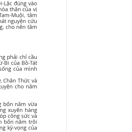
óa thân của vị 
 Tam-Muội, tâm 
hát nguyện cứu 
g, cho nên tâm 
-Bi của Bồ-Tát 
sống của mình 
guyện cho năm 
ờng xuyên hàng 
óp công sức và 
n bốn năm trôi 
g kỳ-vọng của 