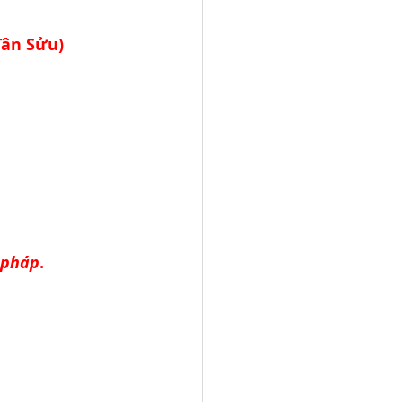
Tân Sửu)
 pháp
.