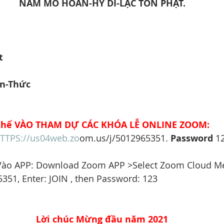
NAM MÔ HOAN-HỶ DI-LẶC TÔN PHẬT.
t
n-Thức 
ó thể VÀO THAM DỰ CÁC KHÓA LỄ ONLINE ZOOM:
TTPS://us04web.zo
om.us/j/5012965351. 
Password
 1
 Vào APP: Download Zoom APP >Select Zoom Cloud Me
351, Enter: JOIN , then Password: 123
Lời chúc Mừng đầu năm 2021