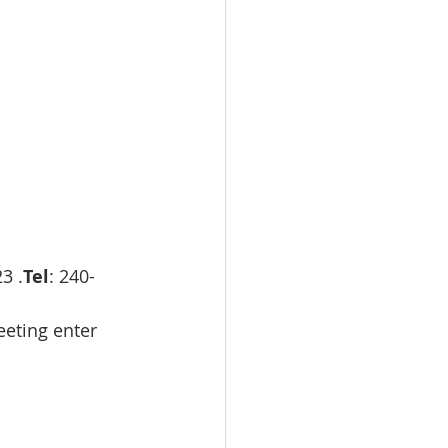
23 .
Tel
: 240-
eting enter 