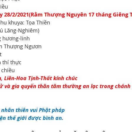
hiều
ày 28/2/2021(Rằm Thượng Nguyên 17 tháng Giêng 
phu khuya: Tọa Thiền   
hú Lăng-Nghiêm)
g hương-linh
 Rằm Thượng Ngươn
t
 thí thực
 chiều
 Liên-Hoa Tịnh-Thất kính chúc
 tử và gia quyến thân tâm thường an lạc trong chánh
 nhân thiên vui Phật pháp  
ện thế giới được bình an.