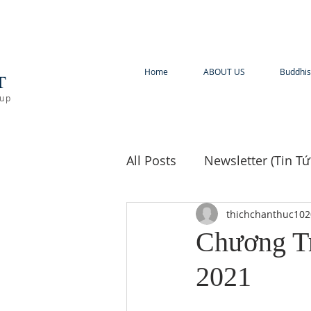
A
Home
ABOUT US
Buddhis
T
oup
All Posts
Newsletter (Tin Tứ
Buddhist Scriptures (Kinh 
thichchanthuc102
Chương Tr
2021