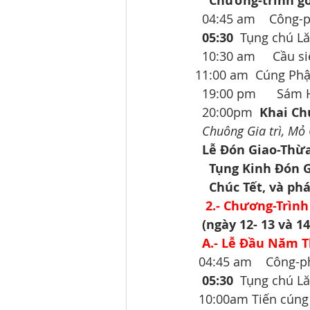
Chương-trình g
  04:45 am    Công-
05:30 
 Tụng chú L
  10:30 am     Cầu 
11:00 am  Cúng Phậ
  19:00 pm      Sá
  20:00pm  
Khai Ch
Chuông Gia trì, Mỏ G
Lễ Đón Giao-Thừ
Tụng Kinh Đón 
Chúc Tết, và ph
2.- Chương-Trình
(ngày 12- 13 và 1
A.- Lễ Đầu Năm T
 04:45 am    Công-p
05:30 
 Tụng chú L
 10:00am Tiến cúng