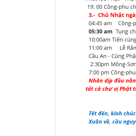
 19: 00 Công-phu c
3.-  Chủ Nhật ng
  04:45 am    Công-
05:30 am 
 Tụng c
  10:00am Tiến cún
  11:00 am     Lễ
  Cầu An - Cúng Phậ
   2:30pm Mông-Sơn
  7:00 pm Công-phu
Nhân dịp đầu năm,
tất cả chư vị Phật
Tết đến, kính chúc
Xuân về, cầu nguy